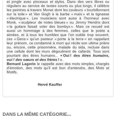
et jongle avec pinceaux et stylos. Dans des vers libres ou
réguliers au service de textes courts ou plus longs, il célèbre
les peintres à travers Monet dont les couleurs « tourbillonnent
sur la toile » et Van Gogh à la barbe « maïs » et la tignasse
« électrique ». Les musiciens sont aussi à l’honneur avec
Monk, « sculpteur de notes bleues » ou Jimmy Hendrix dont
« la guitare faisait voler des bombyx ». Mais ce recueil est
aussi un hommage à des femmes, celles que le poète a
aimées, et à tous les humbles que l’on oublie trop souvent,
ces « Gens » qu’un pasteur « porte à la terre » en rappelant
leur prénom, ce condamné à mort qui récite son ultime prière
ou, encore, cette prisonnière, malade du sida, recluse dans
une cellule dont les murs dégoulinent de cafards. Tous sont
pourtant des êtres humains…
« Oui ! des
êtres humains,
oui ! des sœurs et des frères ! »
.
Bernard Lagorio
le rappelle avec des mots simples, chargés
d’émotion, des mots qu’il est bon d’entendre, des Mots et
Motifs.
Hervé Kauffer
DANS LA MÊME CATÉGORIE...