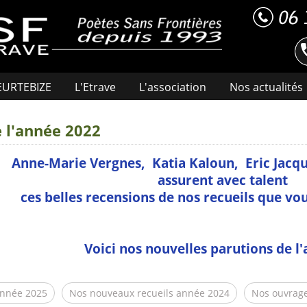
HEURTEBIZE
L'Etrave
L'association
Nos actualités
e l'année 2022
Anne-Marie Vergnes, Katia Kaloun, Eric Jacqu
assurent avec talent
ces belles recensions de nos recueils que vous
Voici nos nouvelles parutions de l'
année 2025
Nos nouveaux recueils année 2024
Nos ouvrage