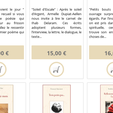
vient le jour "
"Soleil d'Escale" : Après le soleil
"Petits bouts
 recueil si vous
d’Argent, Armelle Dupiat-Aellen
ouvrage surp
te poésie qui
nous invite à lire le carnet de
égards. Par l’in
ur au frisson
Ihab Delaram. Ces écrits
on est pris da
lez le ressentir
adoptent plusieurs formes,
spirituelle, 
remier poème qui
l’interview, la lettre, le dialogue, le
trouve son en
texte...
choses de...
00 €
15,00 €
16,