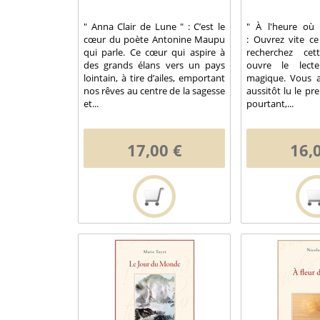
" Anna Clair de Lune " : C’est le
" À l'heure où 
cœur du poète Antonine Maupu
: Ouvrez vite ce
qui parle. Ce cœur qui aspire à
recherchez cet
des grands élans vers un pays
ouvre le lecte
lointain, à tire d’ailes, emportant
magique. Vous al
nos rêves au centre de la sagesse
aussitôt lu le p
et...
pourtant,...
17,00 €
16,