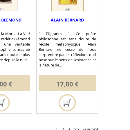
C BLEMOND
ALAIN BERNARD
la Mort... La Vie !
" Filigranes ": Ce poète
 Frédéric Blémond
philosophe est sans doute de
 une véritable
l’école métaphysique. Alain
sophie consacrée
Bernard ne cesse de nous
sans doute le plus
surprendre par les réflexions qu’il
re depuis la nuit...
pose sur le sens de l’existence et
la nature de...
00 €
17,00 €
1
2
3
>>
Suivant