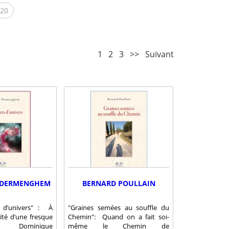
020
1
2
3
>>
Suivant
 DERMENGHEM
BERNARD POULLAIN
s d’univers" : À
"Graines semées au souffle du
lité d’une fresque
Chemin": Quand on a fait soi-
 Dominique
même le Chemin de