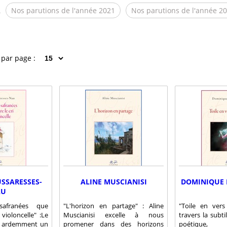
2
Nos parutions de l'année 2021
Nos parutions de l'année 2
 par page :
USSARESSES-
ALINE MUSCIANISI
DOMINIQUE
AU
safranées que
"L'horizon en partage" : Aline
"Toile en ver
 violoncelle" :Le
Muscianisi excelle à nous
travers la subti
e ardemment un
promener dans des horizons
poétique,