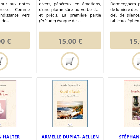
mour aux notes
divers, généreux en émotions,
Dermenghem p
ndresse… Comme
d’une plume sûre au verbe clair
de lumière des
ndissante vers
et précis. La première partie
ciel, de silenc
de...
(Prélude) évoque des...
tableaux éphémè
00 €
15,00 €
15,
N HALTER
ARMELLE DUPIAT- AELLEN
STÉPHAN