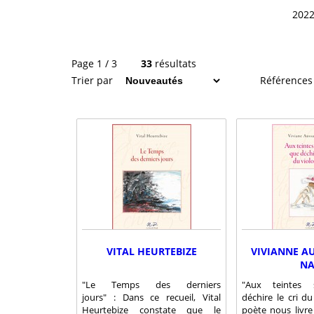
202
Page 1 / 3
33
résultats
Trier par
Références
VITAL HEURTEBIZE
VIVIANNE A
N
"Le Temps des derniers
"Aux teintes 
jours" : Dans ce recueil, Vital
déchire le cri du
Heurtebize constate que le
poète nous livr