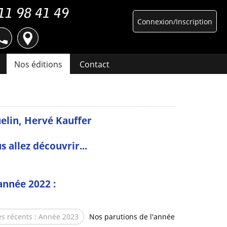
Connexion/Inscription
Nos éditions
Contact
elin, Hervé Kauffer
 allez découvrir...
année 2022 :
s récents : Année 2023
Nos parutions de l'année