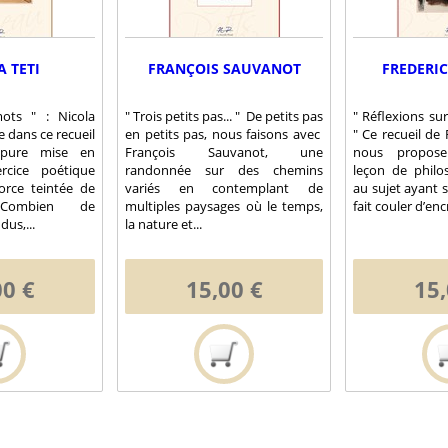
 TETI
FRANÇOIS SAUVANOT
FREDERI
ots " : Nicola
" Trois petits pas... " De petits pas
" Réflexions sur 
 dans ce recueil
en petits pas, nous faisons avec
" Ce recueil de
pure mise en
François Sauvanot, une
nous propose
rcice poétique
randonnée sur des chemins
leçon de philo
orce teintée de
variés en contemplant de
au sujet ayant 
. Combien de
multiples paysages où le temps,
fait couler d’enc
us,...
la nature et...
00 €
15,00 €
15,