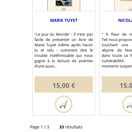
MARIE TUYET
NICOLA
"Le Jour du Monde" : Il n’est pas
" À fleur de m
facile de présenter un livre de
Teti nous propose
Marie Tuyet même après l’avoir
touchant une 
lu et relu : comment dire le
abyme de l’exe
trouble indéfinissable qui nous
dans toute sa f
gagne à la lecture de poèmes
vulnérabilité
d’une aussi...
moments suspend
15,00 €
15,
Page 1 / 3
33
résultats