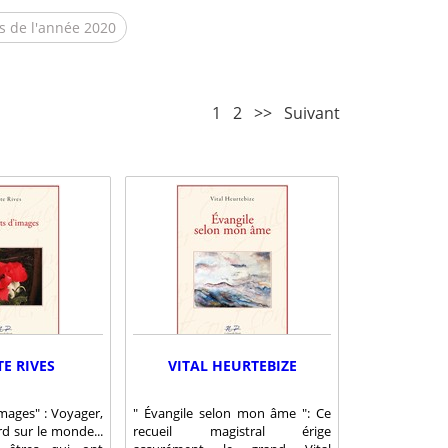
s de l'année 2020
1
2
>>
Suivant
TE RIVES
VITAL HEURTEBIZE
mages" : Voyager,
" Évangile selon mon âme ": Ce
rd sur le monde...
recueil magistral érige