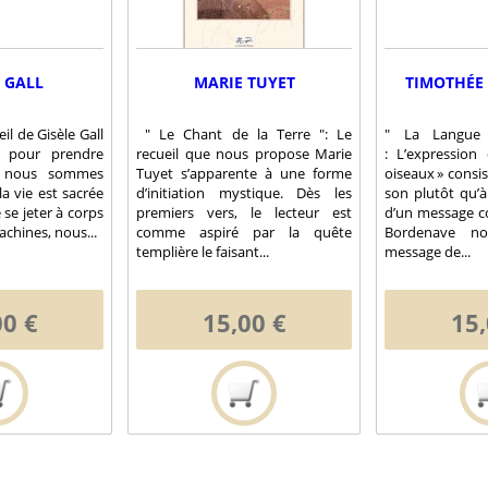
 GALL
MARIE TUYET
TIMOTHÉE
ueil de Gisèle Gall
" Le Chant de la Terre ": Le
" La Langue
, pour prendre
recueil que nous propose Marie
: L’expression
e nous sommes
Tuyet s’apparente à une forme
oiseaux » consi
a vie est sacrée
d’initiation mystique. Dès les
son plutôt qu’à l
 se jeter à corps
premiers vers, le lecteur est
d’un message co
chines, nous...
comme aspiré par la quête
Bordenave no
templière le faisant...
message de...
00 €
15,00 €
15,