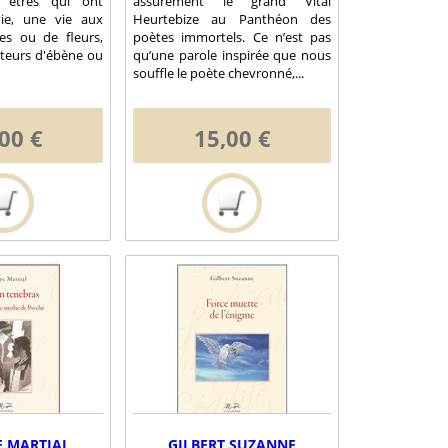
s êtres qui ont
assurément le grand Vital
ie, une vie aux
Heurtebize au Panthéon des
ces ou de fleurs,
poètes immortels. Ce n’est pas
nteurs d'ébène ou
qu’une parole inspirée que nous
souffle le poète chevronné,...
00 €
15,00 €
E MARTIAL
GILBERT SUZANNE