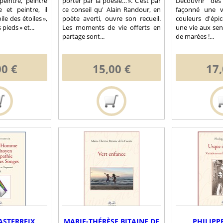
peintre, peintre
porter par la poésie… ». C’est par
Découvrir de
 et peintre, il
ce conseil qu' Alain Randour, en
façonné une v
ile des étoiles »,
poète averti, ouvre son recueil.
couleurs d'épi
 pieds » et...
Les moments de vie offerts en
une vie aux se
partage sont...
de marées !...
00 €
15,00 €
17,
ASTERREIX
MARIE-THÉRÈSE BITAINE DE
PHILIPP