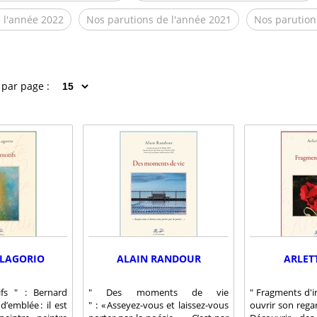
 l'année 2022
Nos parutions de l'année 2021
Nos parution
 par page :
 LAGORIO
ALAIN RANDOUR
ARLET
fs " : Bernard
" Des moments de vie
" Fragments d'i
d’emblée : il est
" : « Asseyez-vous et laissez-vous
ouvrir son rega