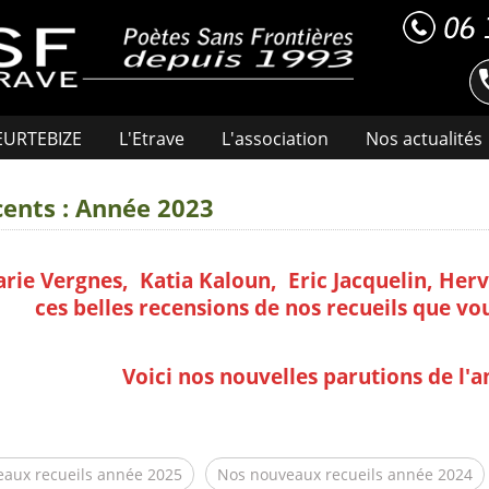
HEURTEBIZE
L'Etrave
L'association
Nos actualités
cents : Année 2023
ie Vergnes, Katia Kaloun, Eric Jacquelin, Herv
ces belles recensions de nos recueils que vous
Voici nos nouvelles parutions de l'a
aux recueils année 2025
Nos nouveaux recueils année 2024