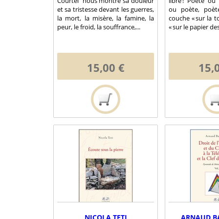
Courtel nous montre sa douleur
libre ! Poète ou 
et sa tristesse devant les guerres,
ou poète, poète
la mort, la misère, la famine, la
couche « sur la to
peur, le froid, la souffrance,...
« sur le papier des
15,00 €
15,
NICOLA TETI
ARNAUD B