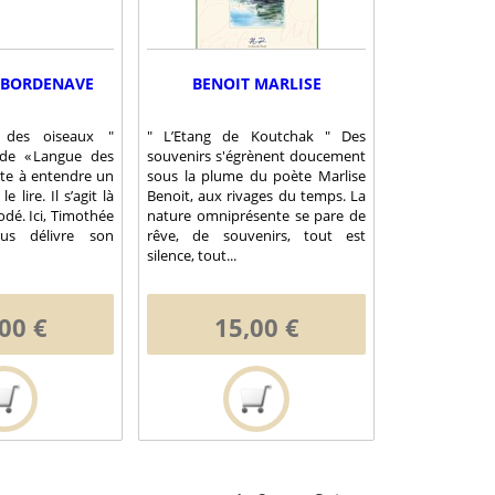
 BORDENAVE
BENOIT MARLISE
 des oiseaux "
" L’Etang de Koutchak " Des
 de « Langue des
souvenirs s'égrènent doucement
ste à entendre un
sous la plume du poète Marlise
e lire. Il s’agit là
Benoit, aux rivages du temps. La
dé. Ici, Timothée
nature omniprésente se pare de
us délivre son
rêve, de souvenirs, tout est
silence, tout...
00 €
15,00 €