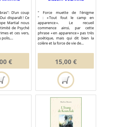
bras": D’un coup
" Force muette de l'énigme
 Oui disparaît ! Ce
" : « Tout fout le camp en
ippe Martial nous
apparence ». Le recueil
ntimité de Psyché
commence ainsi, par cette
imes et ces vers,
phrase « en apparence » pas très
 polis,...
poétique, mais qui dit bien la
colère et la force de vie de...
00 €
15,00 €