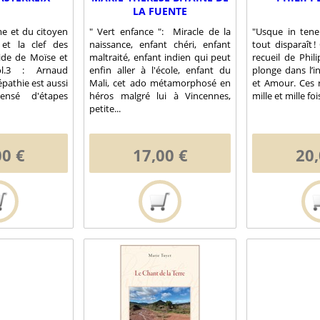
LA FUENTE
e et du citoyen
" Vert enfance ": Miracle de la
"Usque in tene
 et la clef des
naissance, enfant chéri, enfant
tout disparaît !
ide de Moïse et
maltraité, enfant indien qui peut
recueil de Phil
ol.3 : Arnaud
enfin aller à l'école, enfant du
plonge dans l’i
épathie est aussi
Mali, cet ado métamorphosé en
et Amour. Ces r
nsé d'étapes
héros malgré lui à Vincennes,
mille et mille fois
petite...
00 €
17,00 €
20,