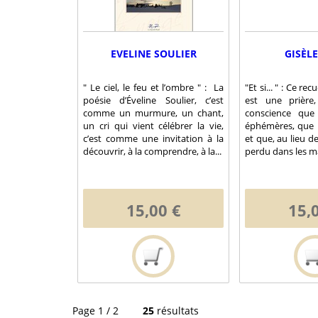
EVELINE SOULIER
GISÈLE
" Le ciel, le feu et l’ombre " : La
"Et si... " : Ce rec
poésie d’Éveline Soulier, c’est
est une prière
comme un murmure, un chant,
conscience qu
un cri qui vient célébrer la vie,
éphémères, que l
c’est comme une invitation à la
et que, au lieu de
découvrir, à la comprendre, à la...
perdu dans les ma
15,00 €
15,
Page 1 / 2
25
résultats