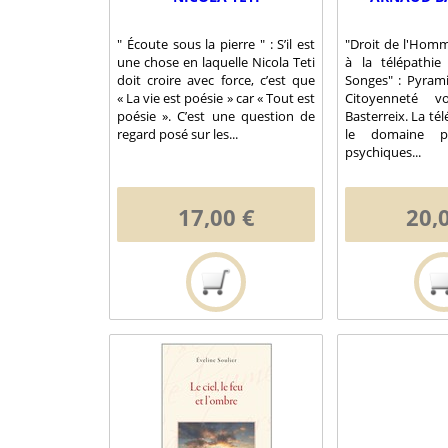
" Écoute sous la pierre " : S’il est
"Droit de l'Homm
une chose en laquelle Nicola Teti
à la télépathie
doit croire avec force, c’est que
Songes" : Pyram
« La vie est poésie » car « Tout est
Citoyenneté v
poésie ». C’est une question de
Basterreix. La tél
regard posé sur les...
le domaine pe
psychiques...
17,00 €
20,