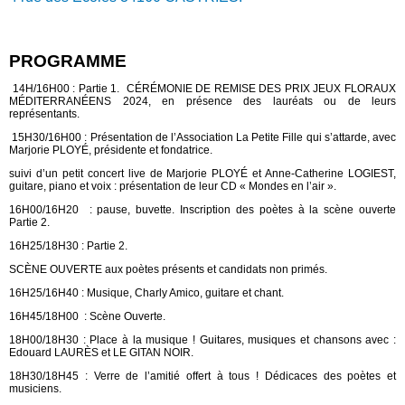
PROGRAMME
14H/16H00 : Partie 1. CÉRÉMONIE DE REMISE DES PRIX JEUX FLORAUX
MÉDITERRANÉENS 2024, en présence des lauréats ou de leurs
représentants.
15H30/16H00 : Présentation de l’Association La Petite Fille qui s’attarde, avec
Marjorie PLOYÉ, présidente et fondatrice.
suivi d’un petit concert live de Marjorie PLOYÉ et Anne-Catherine LOGIEST,
guitare, piano et voix : présentation de leur CD « Mondes en l’air ».
16H00/16H20 : pause, buvette. Inscription des poètes à la scène ouverte
Partie 2.
16H25/18H30 : Partie 2.
SCÈNE OUVERTE aux poètes présents et candidats non primés.
16H25/16H40 : Musique, Charly Amico, guitare et chant.
16H45/18H00 : Scène Ouverte.
18H00/18H30 : Place à la musique ! Guitares, musiques et chansons avec :
Edouard LAURÈS et LE GITAN NOIR.
18H30/18H45 : Verre de l’amitié offert à tous ! Dédicaces des poètes et
musiciens.