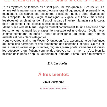
"Ces mystères de femmes n’en sont plus une fois qu’on a lu ce recueil. La
femme est la nature, sans majuscule, sans grandiloquence, simplement, ici et
maintenant. La source, les mésanges blessées, l’humus dont l’étymologie
nous rappelle l’humain, « aigle et rossignol », « gazelle et lion », mais aussi
les rêves et les chimères dont l’espoir regarde l’horizon, la main sur le cœur,
bien que combattante, dans le sens le plus noble.
Même si les vers de Marie Gagnon roulent parfaitement, tel une berceuse dont
les sonorités rythment les phrases, le message est une douce révolte, avec
comme compagne la poésie, sœur et confidente, au milieu des ombres
ardentes et des colères élégantes.
Nous voyageons ainsi au Moyen-Orient et en Asie, accompagné de l’enfance,
de l’âme des paysages et des labyrinthes des chemins lumineux. Ce recueil
met aussi en valeur les plus faibles, migrants, vieux poète, iraniennes et toutes
les déceptions qui flottent comme des épaves sur la mer, et c’est bien la
mission de la poésie depuis Baudelaire et Rimbaud. L’amour est à réinventer !"
Eric Jacquelin
À très bientôt.
Vital Heurtebize.
***********************