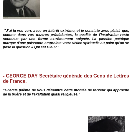
"J'
ai
l
u vos v
e
rs
av
e
c
u
n
i
nt
ér
ê
t ext
r
ê
me,
e
t je constate
av
ec
p
la
i
s
i
r que
,
comm
e d
a
n
s
v
os
œ
u
v
res précédentes
,
l
a
qua
li
té de
l'i
nspiratio
n
rest
e
s
o
ut
e
n
ue p
a
r u
ne forme
extrêmement so
i
gné
e
.
La pass
i
on poét
iq
ue
ma
r
qu
e
d'
u
ne pu
i
ssante emprein
t
e votre v
i
sion sp
i
ri
t
ue
ll
e a
u
po
i
nt qu
'
o
n se
pose la question
«
Qui
est Dieu? "
- GEORGE DAY Secrétaire générale des Gens de Lettres
de France.
"Chaque poème de vous démontre cette montée de ferveur qui approche
de la prière et de l'exaltation quasi religieuse
."