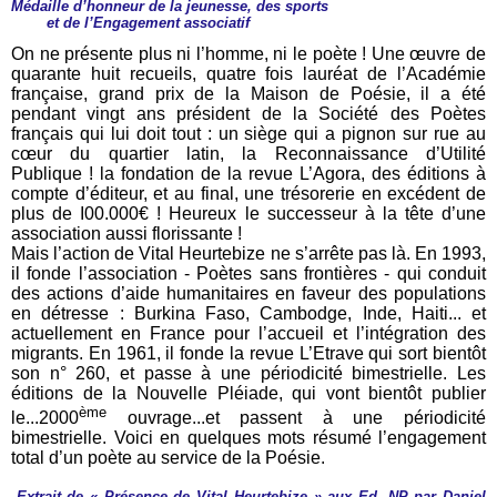
Médaille d’honneur de la jeunesse, des sports
et de l’Engagement associatif
On ne présente plus ni l’homme, ni le poète ! Une œuvre de
quarante huit recueils, quatre fois lauréat de l’Académie
française, grand prix de la Maison de Poésie, il a été
pendant vingt ans président de la Société des Poètes
français qui lui doit tout : un siège qui a pignon sur rue au
cœur du quartier latin, la Reconnaissance d’Utilité
Publique ! la fondation de la revue L’Agora, des éditions à
compte d’éditeur, et au final, une trésorerie en excédent de
plus de I00.000€ ! Heureux le successeur à la tête d’une
association aussi florissante !
Mais l’action de Vital Heurtebize ne s’arrête pas là. En 1993,
il fonde l’association - Poètes sans frontières - qui conduit
des actions d’aide humanitaires en faveur des populations
en détresse : Burkina Faso, Cambodge, Inde, Haiti... et
actuellement en France pour l’accueil et l’intégration des
migrants. En 1961, il fonde la revue L’Etrave qui sort bientôt
son n° 260, et passe à une périodicité bimestrielle. Les
éditions de la Nouvelle Pléiade, qui vont bientôt publier
ème
le...2000
ouvrage...et passent à une périodicité
bimestrielle. Voici en quelques mots résumé l’engagement
total d’un poète au service de la Poésie.
Extrait de « Présence de Vital Heurtebize » aux Ed. NP par Daniel