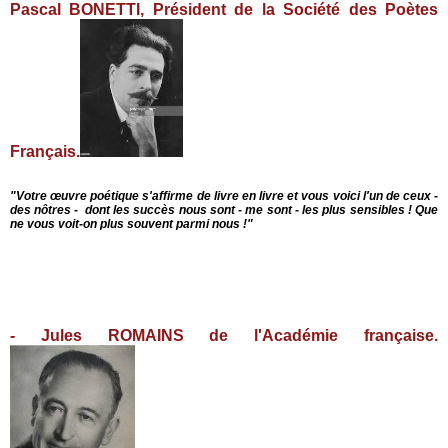
Pascal BONETTI, Président de la Société des Poètes
Français.
"Votre œuvre poét
i
que s
'a
f
firme d
e
li
v
r
e
e
n
li
v
r
e
et v
o
us vo
i
ci l'un de ceux -
d
e
s nôtr
e
s -
d
o
nt
l
e
s s
uccès
n
ou
s
s
ont
-
me
s
ont
-
les plus sens
i
b
le
s
! Q
u
e
n
e
v
ou
s v
oi
t
-
on
plu
s
souvent
parmi
n
o
us
!"
- Jules ROMAINS de l'Académie française.