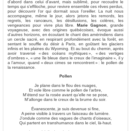
d’abord dans celui d’avant, mais sublimé, pour recoudre le
temps qui s’effiloche, pour revivre ensemble ces rêves perdus,
pour découvrir l’or qui dormait sous l’oreiller. La nuit nous
accompagne, même le jour, alors jetons les remords, les
regrets, les rancœurs, les désillusions, les colères, les
vengeances pour vivre plus libre.
Marie Gagnon
, grande
voyageuse, avec des origines québécoises, évoque aussi
d’autres horizons, en écoutant le chant des amérindiens dans
un cercle sacré, en respirant profondément avec la forêt, en
sentant le souffle du désir à Paris, en goûtant les glaciers
infinis et les plaines du Wyoming. Et au bout du chemin, après
avoir traversé « des océans mythiques », « des vertiges
d’ombres », « une île bleue dans le creux de l’imaginaire », il y
a l’amour, quand « deux cimes se rencontrent » : le pollen de
la renaissance.
Pollen
Je plane dans le flou des nuages,
Et vole libre comme le pollen de l’arbre,
M’étend sur la rosée avant qu’elle ne se pose,
M’allonge dans le creux de la brume du soir.
Évanescente, je suis devenue si fine,
A peine visible à travers un faisceau de lumière.
J’ondule comme des vagues de chants d’oiseaux,
Qui partent en transhumance dans le ciel, là-haut.