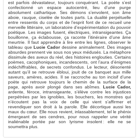
est parfois dévastateur, toujours conquérant. La poète s’est
confectionné un espace autocentré, lieu d’une purge
absolument cathartique. Ses démons s’envolent, son âme
aboie, rauque, ciselée de toutes parts. La dualité perpétuelle
entre ressentis du corps et de l’esprit font de ce recueil une
merveille littéraire, un laboratoire d’expérimentation du pouvoir
poétique. Les images fusent, électriques, intransigeantes. Ça
bouillonne, ça éclabousse, ça raconte l’itinéraire d’une âme
meurtrie. Il faut apprendre à lire entre les lignes, observer le
tableau que
Lucie Cador
dessine animalement. Des images
absurdes prennent vie sous nos yeux médusés. La métaphore
dissimule des aveux du réel, des histoires englouties. Certains
poèmes, cacophoniques, incandescents, ont l’aura d’énigmes
indéchiffrables, de secrets confondus. Le lecteur, désorienté
autant qu’il se retrouve ébloui, jouit de ce banquet aux mille
saveurs, amères, acides. Il se raccroche au ton incisif d’une
poète qui retrouve toujours le chemin de la surface de la
page, après avoir plongé dans ses abîmes.
Lucie Cador,
ardente, féroce, intransigeante, s’élève contre les injustices
perpétrées par les ignobles, les bouchers, les monstres qui
n’écoutent pas la voix de celle qui vient s’affirmer et
revendiquer son droit à la parole. Elle décortique aussi les
maux du cœur. Elle nous revient, inlassablement, tel le phénix
émergeant de ses cendres, pour nous rappeler une vérité
inaliénable portée par son lyrisme insolent : elle ne se
soumettra plus.