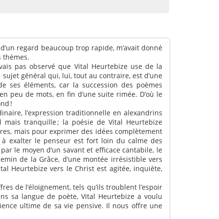
 d’un regard beaucoup trop rapide, m’avait donné
s thèmes.
avais pas observé que Vital Heurtebize use de la
ujet général qui, lui, tout au contraire, est d’une
de ses éléments, car la succession des poèmes
 peu de mots, en fin d’une suite rimée. D’où le
ond !
naire, l’expression traditionnelle en alexandrins
mais tranquille ; la poésie de Vital Heurtebize
naires, mais pour exprimer des idées complètement
t à exalter le penseur est fort loin du calme des
r, par le moyen d’un savant et efficace cantabile, le
hemin de la Grâce, d’une montée irrésistible vers
al Heurtebize vers le Christ est agitée, inquiète,
fres de l’éloignement, tels qu’ils troublent l’espoir
Dans sa langue de poète, Vital Heurtebize a voulu
ience ultime de sa vie pensive. Il nous offre une