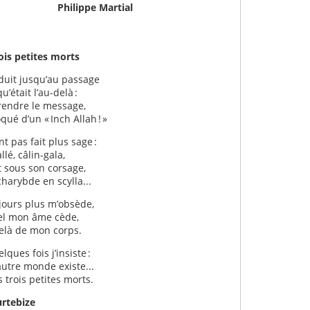
Philippe Martial
morts
nduit jusqu’au passage
qu’était l’au-delà :
prendre le message,
qué d’un « Inch Allah ! »
t pas fait plus sage :
llé, câlin-gala,
 sous son corsage,
charybde en scylla...
ujours plus m’obsède,
el mon âme cède,
elà de mon corps.
ques fois j’insiste :
 autre monde existe...
 trois petites morts.
urtebize