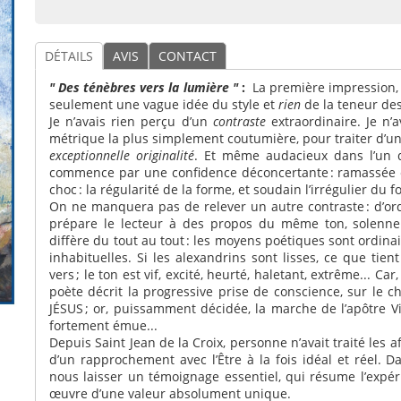
DÉTAILS
AVIS
CONTACT
" Des ténèbres vers la lumière "
:
La première impression,
seulement une vague idée du style et
rien
de la teneur de
Je n’avais rien perçu d’un
contraste
extraordinaire. Je n’
métrique la plus simplement coutumière, pour traiter d’un s
exceptionnelle originalité
. Et même audacieux dans l’un 
commence par une confidence déconcertante : ramassée en
choc : la régularité de la forme, et soudain l’irrégulier du f
On ne manquera pas de relever un autre contraste : d’ordi
prépare le lecteur à des propos du même ton, solennel 
diffère du tout au tout : les moyens poétiques sont ordi
inhabituelles. Si les alexandrins sont lisses, ce que tien
vers ; le ton est vif, excité, heurté, haletant, extrême... Ca
poète décrit la progressive prise de conscience, sur le c
JÉSUS ; or, puissamment décidée, la marche de l’apôtre Vit
fortement émue...
Depuis Saint Jean de la Croix, personne n’avait traité les af
d’un rapprochement avec l’Être à la fois idéal et réel. 
nous laisser un témoignage essentiel, qui résume l’expér
œuvre d’une valeur absolument unique.