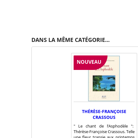
DANS LA MÊME CATÉGORIE...
NOUVEAU
THÉRÈSE-FRANÇOISE
CRASSOUS
" Le chant de l’Asphodèle ":
Thérèse-Françoise Crassous. Telle
une fleur transie aux printemps