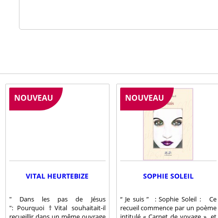
NOUVEAU
NOUVEAU
VITAL HEURTEBIZE
SOPHIE SOLEIL
" Dans les pas de Jésus
“ Je suis ” : Sophie Soleil : Ce
": Pourquoi †Vital souhaitait-il
recueil commence par un poème
recueillir dans un même ouvrage
intitulé « Carnet de voyage », et