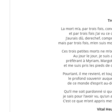
Trois petites 
La mort m’a, par trois fois, co
et par trois fois j’ai vu ce 
J’aurais dû, derechef, com
mais par trois fois, m’en suis mo
Ces trois petites morts ne m’on
Au jour le jour, je suis a
préférant à Myriam, Margot
et me suis pris les pieds de 
Pourtant, il me revient, et to
le profond souvenir auqu
de ce monde d’esprit au-d
Qu’il me soit pardonné si quel
je sais pour l’avoir vu, qu’un
C’est ce que m’ont appris mes
Vital He