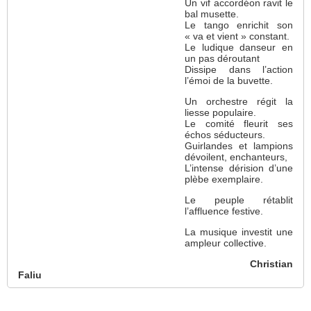
Un vif accordéon ravit le
bal musette.
Le tango enrichit son
« va et vient » constant.
Le ludique danseur en
un pas déroutant
Dissipe dans l’action
l’émoi de la buvette.
Un orchestre régit la
liesse populaire.
Le comité fleurit ses
échos séducteurs.
Guirlandes et lampions
dévoilent, enchanteurs,
L’intense dérision d’une
plèbe exemplaire.
Le peuple rétablit
l’affluence festive.
La musique investit une
ampleur collective.
Christian
Faliu