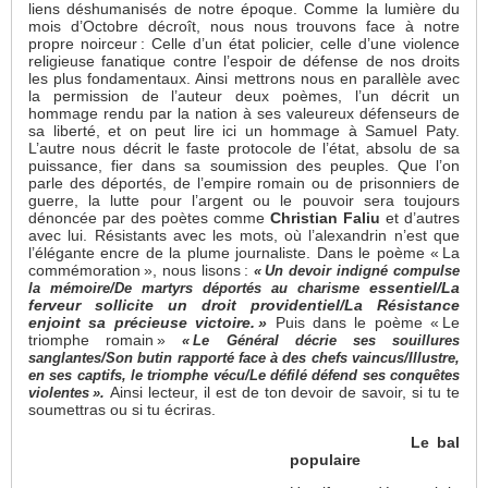
liens déshumanisés de notre époque. Comme la lumière du
mois d’Octobre décroît, nous nous trouvons face à notre
propre noirceur : Celle d’un état policier, celle d’une violence
religieuse fanatique contre l’espoir de défense de nos droits
les plus fondamentaux. Ainsi mettrons nous en parallèle avec
la permission de l’auteur deux poèmes, l’un décrit un
hommage rendu par la nation à ses valeureux défenseurs de
sa liberté, et on peut lire ici un hommage à Samuel Paty.
L’autre nous décrit le faste protocole de l’état, absolu de sa
puissance, fier dans sa soumission des peuples. Que l’on
parle des déportés, de l’empire romain ou de prisonniers de
guerre, la lutte pour l’argent ou le pouvoir sera toujours
dénoncée par des poètes comme
Christian Faliu
et d’autres
avec lui. Résistants avec les mots, où l’alexandrin n’est que
l’élégante encre de la plume journaliste. Dans le poème « La
commémoration », nous lisons :
« Un devoir indigné compulse
essentiel/La
la mémoire/De martyrs déportés au charisme
ferveur sollicite un droit providentiel/La Résistance
enjoint sa précieuse victoire. »
Puis dans le poème
« Le
triomphe romain »
« Le
Général décrie ses
souillures
sanglantes/Son butin rapporté face à des chefs vaincus/Illustre,
en ses captifs, le triomphe vécu/Le défilé défend ses
conquêtes
Ainsi lecteur, il est de ton devoir de savoir, si tu te
violentes ».
soumettras ou si tu écriras.
Le bal
populaire